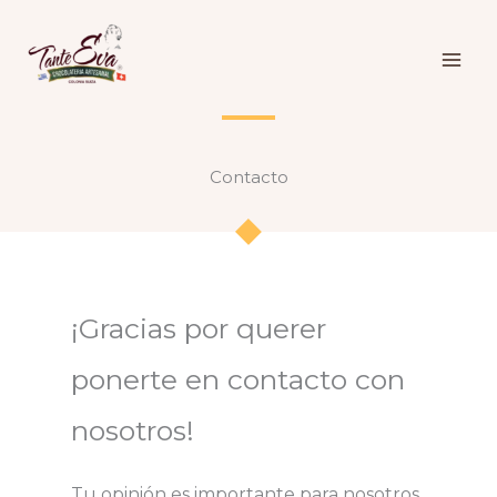
Skip
to
content
Contacto
¡Gracias por querer
ponerte en contacto con
nosotros!
Tu opinión es importante para nosotros.