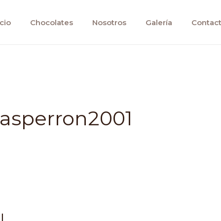
icio
Chocolates
Nosotros
Galería
Contac
asperron2001
!