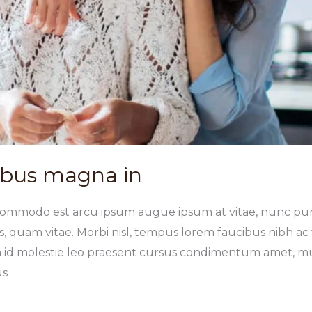
ibus magna in
commodo est arcu ipsum augue ipsum at vitae, nunc pur
ttis, quam vitae. Morbi nisl, tempus lorem faucibus nibh ac
In id molestie leo praesent cursus condimentum amet, mus
us