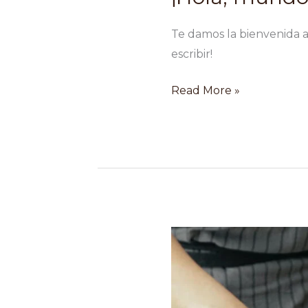
Te damos la bienvenida a
escribir!
¡Hola,
Read More »
mundo!