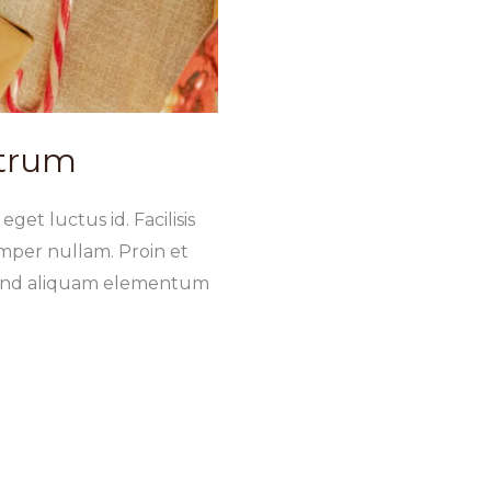
utrum
get luctus id. Facilisis
mper nullam. Proin et
ifend aliquam elementum