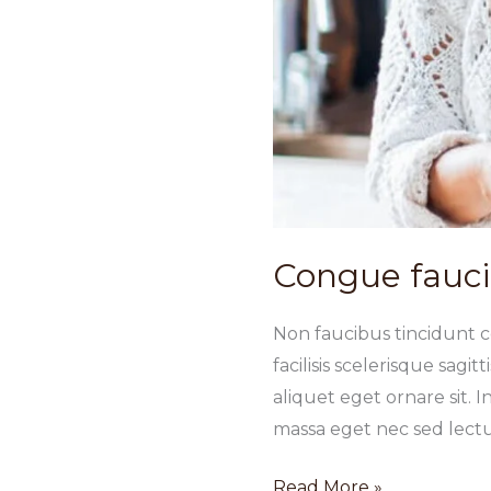
Congue fauc
Non faucibus tincidunt 
facilisis scelerisque sagi
aliquet eget ornare sit. 
massa eget nec sed lect
Congue
Read More »