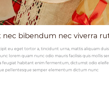
 nec bibendum nec viverra r
pit eu eget tortor a, tincidunt urna, mattis aliquam duis e
nc lorem quam nunc odio mauris facilisis quis mollis se
ida feugiat habitant enim fermentum, dictumst odio ele
sque pellentesque semper elementum dictum nunc