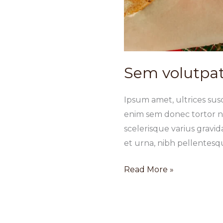
Sem volutpat
Ipsum amet, ultrices susci
enim sem donec tortor nu
scelerisque varius grav
et urna, nibh pellente
Sem
Read More »
volutpat
nec
bibendum