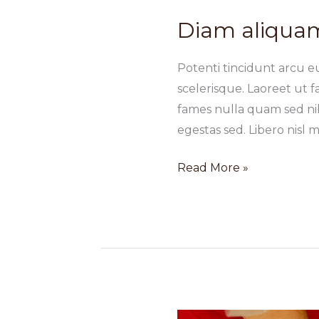
Diam aliquam
Potenti tincidunt arcu eu
scelerisque. Laoreet ut 
fames nulla quam sed nib
egestas sed. Libero nisl
Diam
Read More »
aliquam
sapien
lorem
dapibus
in